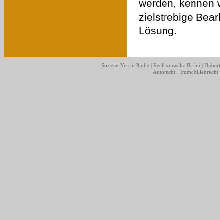
werden, kennen w
zielstrebige Bear
Lösung.
Sozietät Yersin Ruthe | Rechtsanwälte Berlin |
Hubert
-
Autorecht
Immobilienrecht